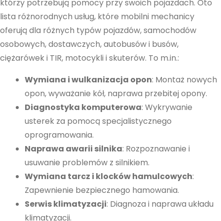
którzy potrzebują pomocy przy swoich pojazdach. Oto
strony, zwiększasz
lista różnorodnych usług, które mobilni mechanicy
szansę na
oferują dla różnych typów pojazdów, samochodów
zobaczenie
osobowych, dostawczych, autobusów i busów,
spersonalizowanych
ciężarówek i TIR, motocykli i skuterów. To m.in.:
treści i ofert.
Wymiana i wulkanizacja opon
: Montaż nowych
opon, wyważanie kół, naprawa przebitej opony.
Diagnostyka komputerowa
: Wykrywanie
usterek za pomocą specjalistycznego
oprogramowania.
Naprawa awarii silnika
: Rozpoznawanie i
usuwanie problemów z silnikiem.
Wymiana tarcz i klocków hamulcowych
:
Zapewnienie bezpiecznego hamowania.
Serwis klimatyzacji
: Diagnoza i naprawa układu
klimatyzacji.