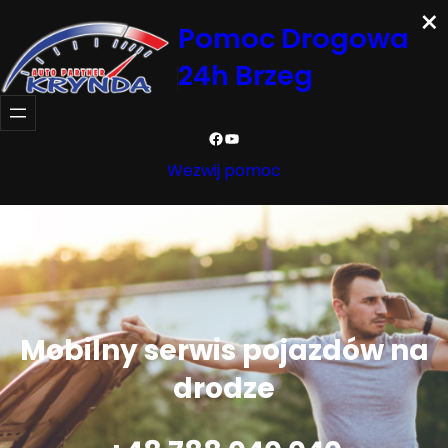
×
Przejdź
Pomoc Drogowa
do
24h Brzeg
treści
Facebook
YouTube
Wezwij pomoc
Mobilny serwis pojazdów na
drodze