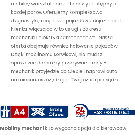
mobilny warsztat samochodowy dostępny o
najlepiej
każdej porze. Oferujemy kompleksową
podczas
diagnostykę i naprawę pojazdów z dojazdem do
twojego
przejścia na nią.
klienta, włączając w to usługi z zakresu
Jeśli odrzucisz
mechaniki i elektryki samochodowej. Nasza
te pliki cookie,
oferta obejmuje również holowanie pojazdów.
niektóre funkcje
Dzięki mobilnemu serwisowi, nie musisz
znikną ze strony
opuszczać domu czy przerywać pracy –
internetowej.
mechanik przyjedzie do Ciebie i naprawi auto
na miejscu, oszczędzając Twój czas i pieniądze.
Marketing
Udostępniając
swoje
zainteresowania i
zachowania
podczas
Mobilny mechanik
to wygodna opcja dla kierowców,
odwiedzania naszej