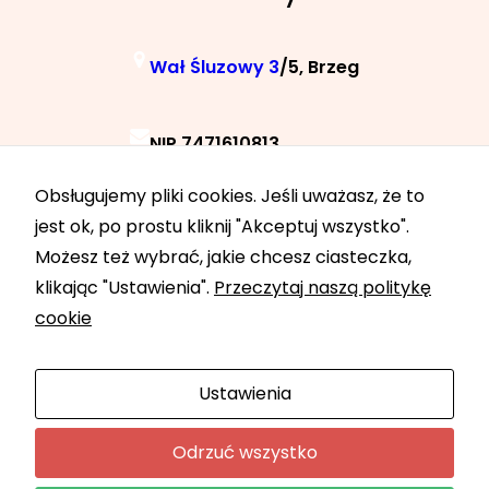
Wał Śluzowy 3
/5, Brzeg
NIP 7471610813
Obsługujemy pliki cookies. Jeśli uważasz, że to
+48 788 040 040
jest ok, po prostu kliknij "Akceptuj wszystko".
Możesz też wybrać, jakie chcesz ciasteczka,
klikając "Ustawienia".
Przeczytaj naszą politykę
24h 7 dni w tygodniu
cookie
Ustawienia
Odrzuć wszystko
Auto Partner Krynda 2024 | Pomoc drogowa i