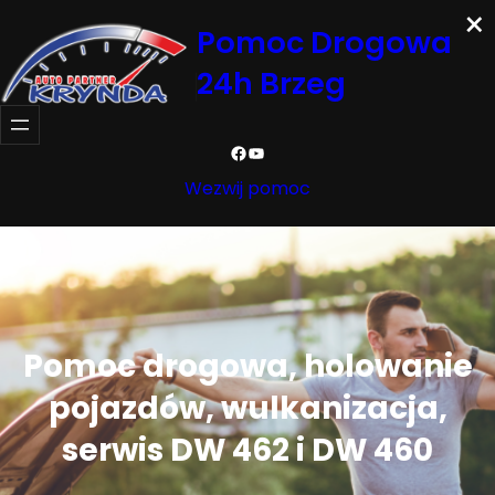
×
Przejdź
Pomoc Drogowa
do
24h Brzeg
treści
Facebook
YouTube
Wezwij pomoc
Pomoc drogowa, holowanie
pojazdów, wulkanizacja,
serwis DW 462 i DW 460