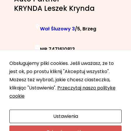
KRYNDA Leszek Krynda
Wał Śluzowy 3
/5, Brzeg
NIP 7471610813
Obsługujemy pliki cookies. Jeśli uważasz, że to
+48 788 040 040
jest ok, po prostu kliknij "Akceptuj wszystko".
Możesz też wybrać, jakie chcesz ciasteczka,
klikając "Ustawienia".
Przeczytaj naszą politykę
24h 7 dni w tygodniu
cookie
Ustawienia