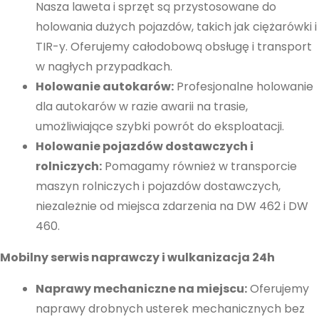
Nasza laweta i sprzęt są przystosowane do
strony, zwiększasz
holowania dużych pojazdów, takich jak ciężarówki i
szansę na
TIR-y. Oferujemy całodobową obsługę i transport
zobaczenie
w nagłych przypadkach.
spersonalizowanych
Holowanie autokarów:
Profesjonalne holowanie
treści i ofert.
dla autokarów w razie awarii na trasie,
umożliwiające szybki powrót do eksploatacji.
Holowanie pojazdów dostawczych i
rolniczych:
Pomagamy również w transporcie
maszyn rolniczych i pojazdów dostawczych,
niezależnie od miejsca zdarzenia na DW 462 i DW
460.
Mobilny serwis naprawczy i wulkanizacja 24h
Naprawy mechaniczne na miejscu:
Oferujemy
naprawy drobnych usterek mechanicznych bez