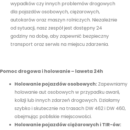
wypadków czy innych problemów drogowych
najlepiej
dla pojazdów osobowych, ciężarowych,
podczas
autokarów oraz maszyn rolniczych. Niezależnie
twojego
przejścia na nią.
od sytuacji, nasz zespół jest dostępny 24
Jeśli odrzucisz
godziny na dobę, aby zapewnić bezpieczny
te pliki cookie,
transport oraz serwis na miejscu zdarzenia.
niektóre funkcje
znikną ze strony
internetowej.
Pomoc drogowa i holowanie – laweta 24h
Holowanie pojazdów osobowych:
Zapewniamy
Marketing
holowanie aut osobowych w przypadku awarii,
Udostępniając
swoje
kolizji lub innych zdarzeń drogowych. Działamy
zainteresowania i
szybko i skutecznie na trasach DW 462 i DW 460,
zachowania
obejmując pobliskie miejscowości.
podczas
Holowanie pojazdów ciężarowych i TIR-ów:
odwiedzania naszej