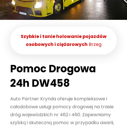
Statystyka
Abyśmy mogli
poprawić
funkcjonalność
i strukturę
Szybkie i tanie holowanie pojazdów
strony
osobowych i ciężarowych
Brzeg
internetowej,
na podstawie
tego, jak
Pomoc Drogowa
strona jest
używana.
24h DW458
Doświadczenie
Auto Partner Krynda oferuje kompleksowe i
Aby nasza
całodobowe usługi pomocy drogowej na trasie
strona
dróg wojewódzkich nr 462 i 460. Zapewniamy
internetowa
szybką i skuteczną pomoc w przypadku awarii,
działała jak