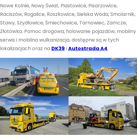
Nowe Kolnie, Nowy Świat, Piastowice, Pisarzowice,
strony, zwiększasz
szansę na
Raciszów, Rogalice, Roszkowice, Sielska Woda, Smolarnik,
zobaczenie
Stawy, Szydłowice, Śmiechowice, Tarnowiec, Zamcze,
spersonalizowanych
Złotówka. Pomoc drogowa, holowanie pojazdów, mobilny
treści i ofert.
serwis i mobilna wulkanizacja, dostępne są w tych
lokalizacjach oraz na
DK39
i
Autostrada A4
.