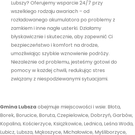
Lubszy? Oferujemy wsparcie 24/7 przy
najlepiej
wszelkiego rodzaju awariach – od
podczas
rozładowanego akumulatora po problemy z
twojego
zamkiem i inne nagłe usterki. Działamy
przejścia na nią.
Jeśli odrzucisz
błyskawicznie i skutecznie, aby zapewnić Ci
te pliki cookie,
bezpieczeństwo i komfort na drodze,
niektóre funkcje
umożliwiając szybkie wznowienie podróży.
znikną ze strony
Niezależnie od problemu, jesteśmy gotowi do
internetowej.
pomocy w każdej chwili, redukując stres
związany z niespodziewanymi sytuacjami.
Marketing
Udostępniając
swoje
Gmina Lubsza
obejmuje miejscowości i wsie: Błota,
zainteresowania i
Borek, Borucice, Boruta, Czepielowice, Dobrzyń, Garbów,
zachowania
Kopalina, Kościerzyce, Książkowice, Lednica, Leśna Woda,
podczas
Lubicz, Lubsza, Mąkoszyce, Michałowice, Myśliborzyce,
odwiedzania naszej