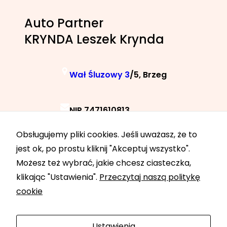
Auto Partner
KRYNDA Leszek Krynda
Wał Śluzowy 3
/5, Brzeg
NIP 7471610813
Obsługujemy pliki cookies. Jeśli uważasz, że to
+48 788 040 040
jest ok, po prostu kliknij "Akceptuj wszystko".
Możesz też wybrać, jakie chcesz ciasteczka,
klikając "Ustawienia".
Przeczytaj naszą politykę
24h 7 dni w tygodniu
cookie
Ustawienia