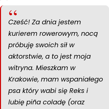
Statystyka
Abyśmy mogli
poprawić
Cześć! Za dnia jestem
funkcjonalność
i strukturę
kurierem rowerowym, nocą
strony
internetowej,
próbuję swoich sił w
na podstawie
tego, jak
aktorstwie, a to jest moja
strona jest
używana.
witryna. Mieszkam w
Krakowie, mam wspaniałego
Doświadczenie
psa który wabi się Reks i
Aby nasza
strona
lubię piña coladę (oraz
internetowa
działała jak