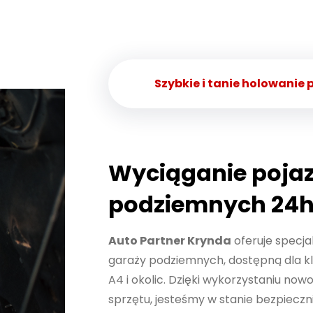
Szybkie i tanie holowanie
Konieczne
Te pliki cookie
Wyciąganie poja
nie są
opcjonalne. Są
podziemnych 24
one potrzebne
do
funkcjonowania
Auto Partner Krynda
oferuje specja
strony
garaży podziemnych, dostępną dla kl
internetowej.
A4 i okolic. Dzięki wykorzystaniu no
sprzętu, jesteśmy w stanie bezpieczn