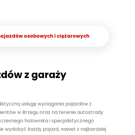
 pojazdów osobowych i ciężarowych
zdów z garaży
h
listyczną usługę wyciągania pojazdów z
ientów w Brzegu oraz na terenie autostrady
woczesnego holownika i specjalistycznego
ie wydobyć każdy pojazd, nawet z najbardziej