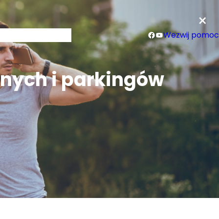
×
Facebook
YouTube
leria
Mapa
Kontakt
Wezwij pomoc
nych i parkingów