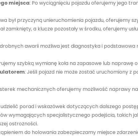
ego miejsca
: Po wyciągnięciu pojazdu oferujemy jego tr
najlepiej
podczas
iwa był przyczyną unieruchomienia pojazdu, oferujemy sz
twojego
ostał zamknięty, a klucze pozostały w środku, oferujemy u
przejścia na nią.
Jeśli odrzucisz
te pliki cookie,
drobnych awarii możliwa jest diagnostyka i podstawowa 
niektóre funkcje
znikną ze strony
erujemy szybką wymianę koła na zapasowe lub naprawę o
internetowej.
mulatorem
: Jeśli pojazd nie może zostać uruchomiony z
usterek mechanicznych oferujemy możliwość naprawy na 
Marketing
Udostępniając
swoje
owi udzielić porad i wskazówek dotyczących dalszego post
zainteresowania i
zdów wymagających specjalistycznego podejścia, takich j
zachowania
zej ostrożności.
podczas
stąpieniem do holowania zabezpieczamy miejsce zdarzen
odwiedzania naszej