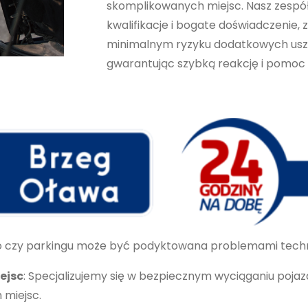
skomplikowanych miejsc. Nasz zespó
Statystyka
kwalifikacje i bogate doświadczenie,
Abyśmy mogli
minimalnym ryzyku dodatkowych usz
poprawić
gwarantując szybką reakcję i pomoc w
funkcjonalność
i strukturę
strony
internetowej,
na podstawie
tego, jak
strona jest
używana.
Doświadczenie
 czy parkingu może być podyktowana problemami technicz
Aby nasza
strona
ejsc
: Specjalizujemy się w bezpiecznym wyciąganiu poj
internetowa
 miejsc.
działała jak