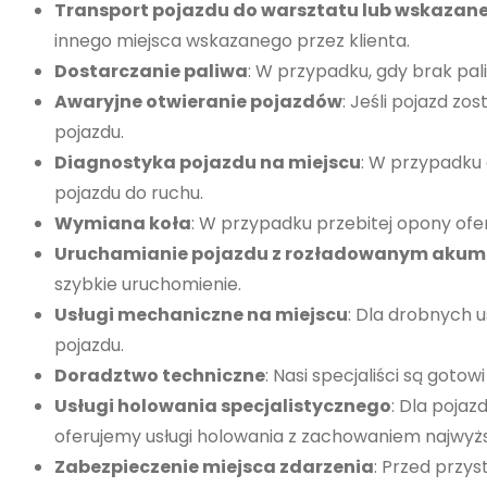
Transport pojazdu do warsztatu lub wskazan
innego miejsca wskazanego przez klienta.
Dostarczanie paliwa
: W przypadku, gdy brak pal
Awaryjne otwieranie pojazdów
: Jeśli pojazd z
pojazdu.
Diagnostyka pojazdu na miejscu
: W przypadku 
pojazdu do ruchu.
Wymiana koła
: W przypadku przebitej opony of
Uruchamianie pojazdu z rozładowanym aku
szybkie uruchomienie.
Usługi mechaniczne na miejscu
: Dla drobnych 
pojazdu.
Doradztwo techniczne
: Nasi specjaliści są got
Usługi holowania specjalistycznego
: Dla poja
oferujemy usługi holowania z zachowaniem najwyżs
Zabezpieczenie miejsca zdarzenia
: Przed przy