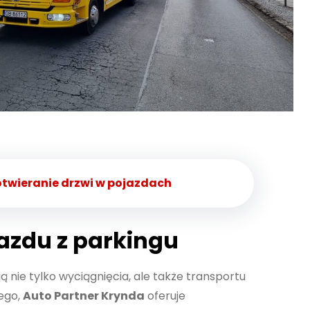
otwieranie drzwi w pojazdach
azdu z parkingu
ą nie tylko wyciągnięcia, ale także transportu
ego,
Auto Partner Krynda
oferuje