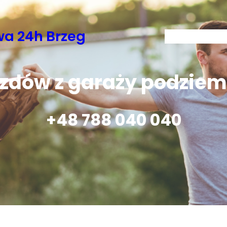
a 24h Brzeg
O nas
Usługi
Ga
zdów z garaży podziem
+48 788 040 040