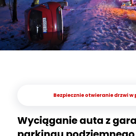
Bezpiecznie otwieranie drzwi w
Wyciąganie auta z gara
parkingu podziemnego