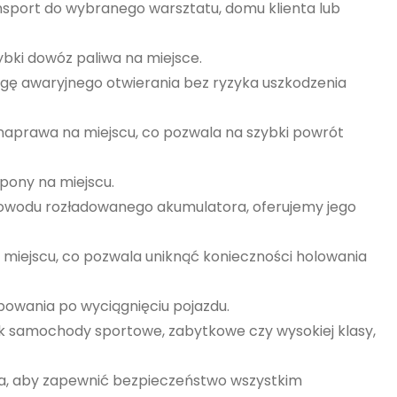
ansport do wybranego warsztatu, domu klienta lub
ybki dowóz paliwa na miejsce.
sługę awaryjnego otwierania bez ryzyka uszkodzenia
naprawa na miejscu, co pozwala na szybki powrót
pony na miejscu.
 powodu rozładowanego akumulatora, oferujemy jego
miejscu, co pozwala uniknąć konieczności holowania
ępowania po wyciągnięciu pojazdu.
ak samochody sportowe, zabytkowe czy wysokiej klasy,
ia, aby zapewnić bezpieczeństwo wszystkim