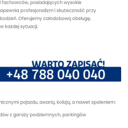
ł fachowców, posiadających wysokie
 zapewnia profesjonalizm i skuteczność przy
kodzeń. Oferujemy całodobową obsługę,
 każdej sytuacji.
nymi pojazdu, awarią, kolizją, a nawet spaleniem:
azdów z garaży podziemnych, parkingów