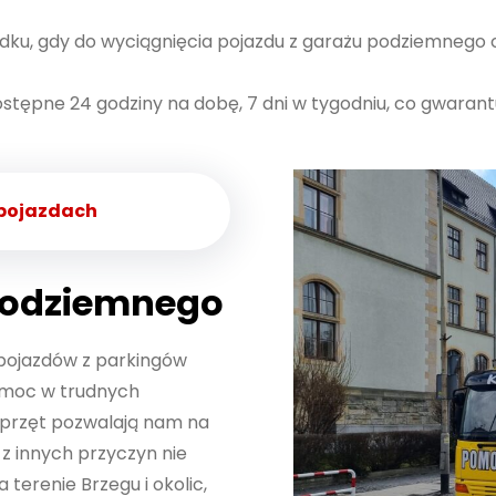
strony, zwiększasz
dku, gdy do wyciągnięcia pojazdu z garażu podziemnego
szansę na
zobaczenie
dostępne 24 godziny na dobę, 7 dni w tygodniu, co gwarant
spersonalizowanych
treści i ofert.
 pojazdach
podziemnego
 pojazdów z parkingów
omoc w trudnych
 sprzęt pozwalają nam na
b z innych przyczyn nie
erenie Brzegu i okolic,