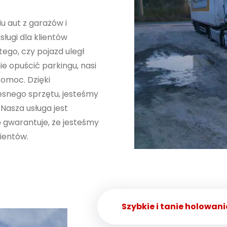
iu aut z garażów i
ługi dla klientów
 tego, czy pojazd uległ
ie opuścić parkingu, nasi
pomoc. Dzięki
esnego sprzętu, jesteśmy
Nasza usługa jest
o gwarantuje, że jesteśmy
ientów.
Szybkie i tanie holowa