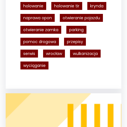
holowanie
holowanie tir
krynda
naprawa opon
otwieranie pojazdu
otwieranie zamka
parking
pomoc drogowa
przepisy
serwis
wrocław
wulkanizacja
wyciąganie