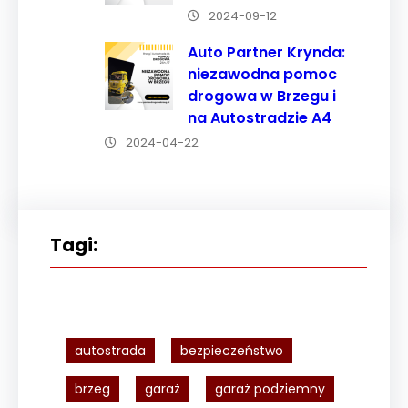
2024-09-12
Auto Partner Krynda:
niezawodna pomoc
drogowa w Brzegu i
na Autostradzie A4
2024-04-22
Tagi:
autostrada
bezpieczeństwo
brzeg
garaż
garaż podziemny