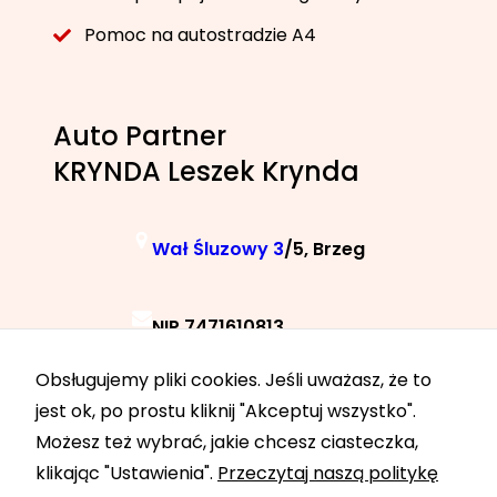
Pomoc na autostradzie A4
Auto Partner
KRYNDA Leszek Krynda
Wał Śluzowy 3
/5, Brzeg
NIP 7471610813
Obsługujemy pliki cookies. Jeśli uważasz, że to
+48 788 040 040
jest ok, po prostu kliknij "Akceptuj wszystko".
Możesz też wybrać, jakie chcesz ciasteczka,
klikając "Ustawienia".
Przeczytaj naszą politykę
24h 7 dni w tygodniu