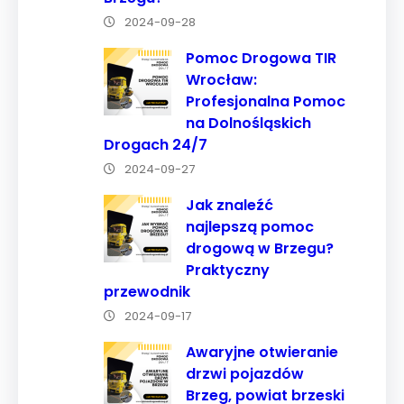
strony, zwiększasz
2024-09-28
szansę na
Pomoc Drogowa TIR
zobaczenie
Wrocław:
spersonalizowanych
Profesjonalna Pomoc
treści i ofert.
na Dolnośląskich
Drogach 24/7
2024-09-27
Jak znaleźć
najlepszą pomoc
drogową w Brzegu?
Praktyczny
przewodnik
2024-09-17
Awaryjne otwieranie
drzwi pojazdów
Brzeg, powiat brzeski