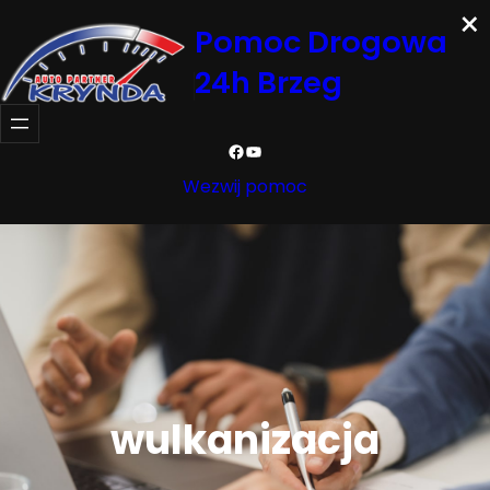
×
Przejdź
Pomoc Drogowa
do
24h Brzeg
treści
Facebook
YouTube
Wezwij pomoc
wulkanizacja