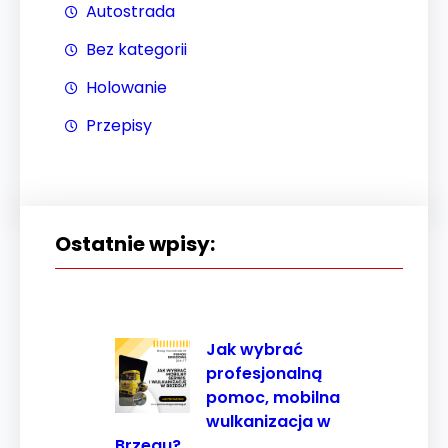
Autostrada
najlepiej
podczas
Bez kategorii
twojego
Holowanie
przejścia na nią.
Jeśli odrzucisz
Przepisy
te pliki cookie,
niektóre funkcje
znikną ze strony
internetowej.
Ostatnie wpisy:
Marketing
Udostępniając
swoje
Jak wybrać
zainteresowania i
profesjonalną
zachowania
pomoc, mobilna
podczas
wulkanizacja w
odwiedzania naszej
Brzegu?