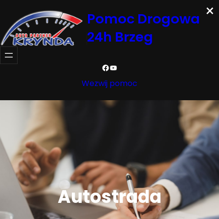
×
Przejdź
Pomoc Drogowa
do
24h Brzeg
treści
Facebook
YouTube
Wezwij pomoc
Autostrada