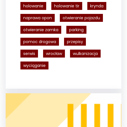
holowanie
holowanie tir
krynda
naprawa opon
otwieranie pojazdu
otwieranie zamka
parking
pomoc drogowa
przepisy
serwis
wrocław
wulkanizacja
wyciąganie