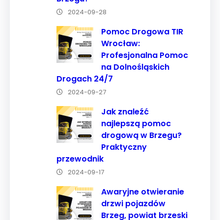
strony, zwiększasz
2024-09-28
szansę na
Pomoc Drogowa TIR
zobaczenie
Wrocław:
spersonalizowanych
Profesjonalna Pomoc
treści i ofert.
na Dolnośląskich
Drogach 24/7
2024-09-27
Jak znaleźć
najlepszą pomoc
drogową w Brzegu?
Praktyczny
przewodnik
2024-09-17
Awaryjne otwieranie
drzwi pojazdów
Brzeg, powiat brzeski