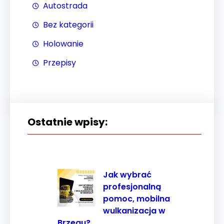
Autostrada
najlepiej
podczas
Bez kategorii
twojego
Holowanie
przejścia na nią.
Jeśli odrzucisz
Przepisy
te pliki cookie,
niektóre funkcje
znikną ze strony
internetowej.
Ostatnie wpisy:
Marketing
Udostępniając
swoje
Jak wybrać
zainteresowania i
profesjonalną
zachowania
pomoc, mobilna
podczas
wulkanizacja w
odwiedzania naszej
Brzegu?