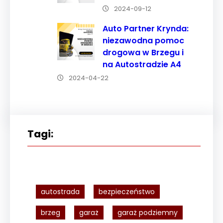
2024-09-12
Auto Partner Krynda:
niezawodna pomoc
drogowa w Brzegu i
na Autostradzie A4
2024-04-22
Tagi:
autostrada
bezpieczeństwo
brzeg
garaż
garaż podziemny