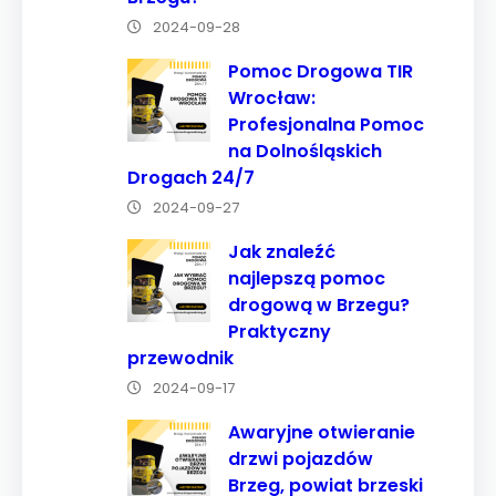
strony, zwiększasz
2024-09-28
szansę na
Pomoc Drogowa TIR
zobaczenie
Wrocław:
spersonalizowanych
Profesjonalna Pomoc
treści i ofert.
na Dolnośląskich
Drogach 24/7
2024-09-27
Jak znaleźć
najlepszą pomoc
drogową w Brzegu?
Praktyczny
przewodnik
2024-09-17
Awaryjne otwieranie
drzwi pojazdów
Brzeg, powiat brzeski