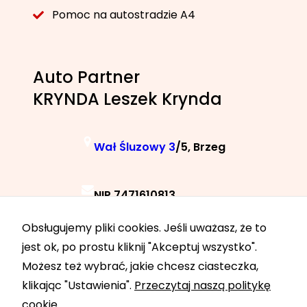
Pomoc na autostradzie A4
Auto Partner
KRYNDA Leszek Krynda
Wał Śluzowy 3
/5, Brzeg
NIP 7471610813
Obsługujemy pliki cookies. Jeśli uważasz, że to
+48 788 040 040
jest ok, po prostu kliknij "Akceptuj wszystko".
Możesz też wybrać, jakie chcesz ciasteczka,
klikając "Ustawienia".
Przeczytaj naszą politykę
24h 7 dni w tygodniu
cookie