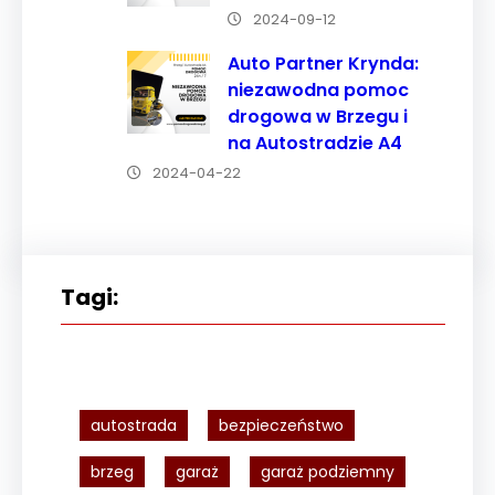
2024-09-12
Auto Partner Krynda:
niezawodna pomoc
drogowa w Brzegu i
na Autostradzie A4
2024-04-22
Tagi:
autostrada
bezpieczeństwo
brzeg
garaż
garaż podziemny