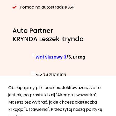
Pomoc na autostradzie A4
Auto Partner
KRYNDA Leszek Krynda
Wał Śluzowy 3
/5, Brzeg
NIP 7471610813
Obsługujemy pliki cookies. Jeśli uważasz, że to
+48 788 040 040
jest ok, po prostu kliknij "Akceptuj wszystko".
Możesz też wybrać, jakie chcesz ciasteczka,
klikając "Ustawienia".
Przeczytaj naszą politykę
24h 7 dni w tygodniu