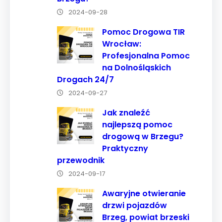
strony, zwiększasz
2024-09-28
szansę na
Pomoc Drogowa TIR
zobaczenie
Wrocław:
spersonalizowanych
Profesjonalna Pomoc
treści i ofert.
na Dolnośląskich
Drogach 24/7
2024-09-27
Jak znaleźć
najlepszą pomoc
drogową w Brzegu?
Praktyczny
przewodnik
2024-09-17
Awaryjne otwieranie
drzwi pojazdów
Brzeg, powiat brzeski