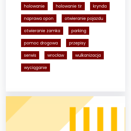
holowanie
holowanie tir
krynda
naprawa opon
otwieranie pojazdu
otwieranie zamka
parking
pomoc drogowa
przepisy
serwis
wrocław
wulkanizacja
wyciąganie