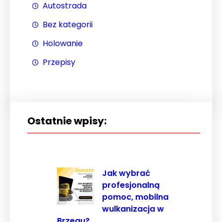
Autostrada
najlepiej
podczas
Bez kategorii
twojego
Holowanie
przejścia na nią.
Jeśli odrzucisz
Przepisy
te pliki cookie,
niektóre funkcje
znikną ze strony
internetowej.
Ostatnie wpisy:
Marketing
Udostępniając
swoje
Jak wybrać
zainteresowania i
profesjonalną
zachowania
pomoc, mobilna
podczas
wulkanizacja w
odwiedzania naszej
Brzegu?