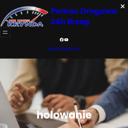
×
Przejdź
Pomoc Drogowa
do
24h Brzeg
treści
Facebook
YouTube
Wezwij pomoc
holowanie